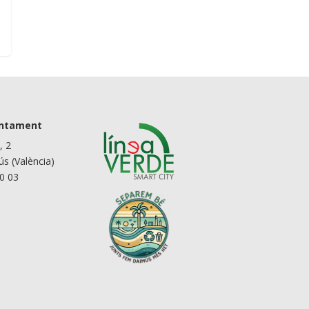
untament
, 2
s (València)
90 03