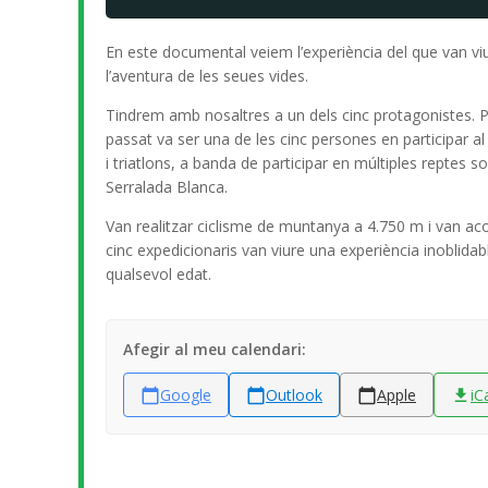
En este documental veiem l’experiència del que van viur
l’aventura de les seues vides.
Tindrem amb nosaltres a un dels cinc protagonistes. P
passat va ser una de les cinc persones en participar al
i triatlons, a banda de participar en múltiples reptes s
Serralada Blanca.
Van realitzar ciclisme de muntanya a 4.750 m i van aco
cinc expedicionaris van viure una experiència inoblidab
qualsevol edat.
Afegir al meu calendari:
Google
Outlook
Apple
iC