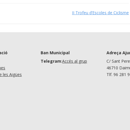
II Trofeu d’Escoles de Ciclisme
ació
Ban Municipal
Adreça Aj
Telegram
:
Accés al grup
C/ Sant Pere
nes
46710 Daimú
de les Aigües
Tlf. 96 281 