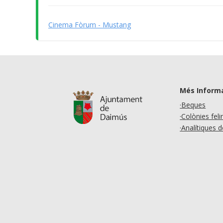
Cinema Fòrum - Mustang
Més Inform
·Beques
·Colònies feli
·Analítiques 