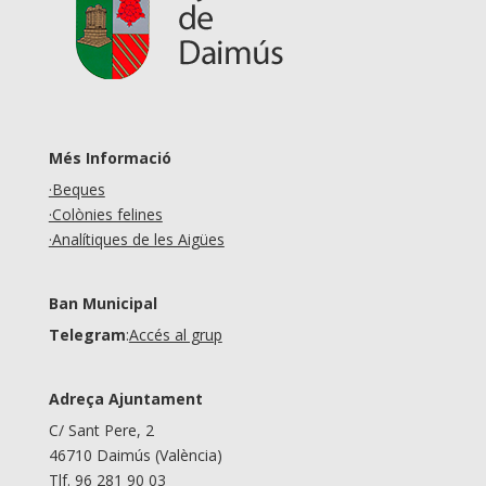
Més Informació
·Beques
·Colònies felines
·Analítiques de les Aigües
Ban Municipal
Telegram
:
Accés al grup
Adreça Ajuntament
C/ Sant Pere, 2
46710 Daimús (València)
Tlf. 96 281 90 03