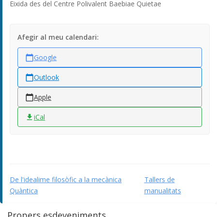
Eixida des del Centre Polivalent Baebiae Quietae
Afegir al meu calendari:
Google
Outlook
Apple
iCal
De l'idealime filosòfic a la mecànica
Tallers de
Quàntica
manualitats
Propers esdeveniments