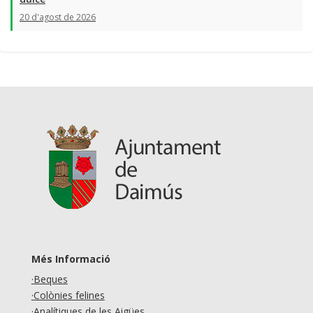
20 d'agost de 2026
Més Informació
·Beques
·Colònies felines
·Analítiques de les Aigües