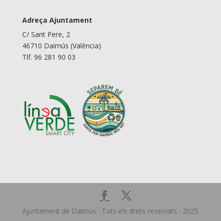
Adreça Ajuntament
C/ Sant Pere, 2
46710 Daimús (València)
Tlf. 96 281 90 03
Ajuntament de Daimús · Tots els drets reservats · 2025