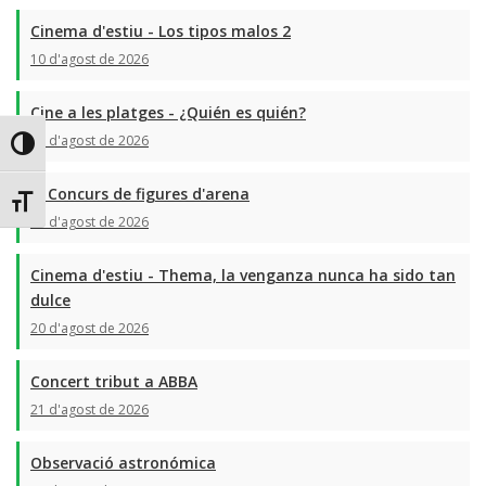
Cinema d'estiu - Los tipos malos 2
10 d'agost de 2026
Cine a les platges - ¿Quién es quién?
13 d'agost de 2026
Toggle High Contrast
III Concurs de figures d'arena
Toggle Font size
19 d'agost de 2026
Cinema d'estiu - Thema, la venganza nunca ha sido tan
dulce
20 d'agost de 2026
Concert tribut a ABBA
21 d'agost de 2026
Observació astronómica