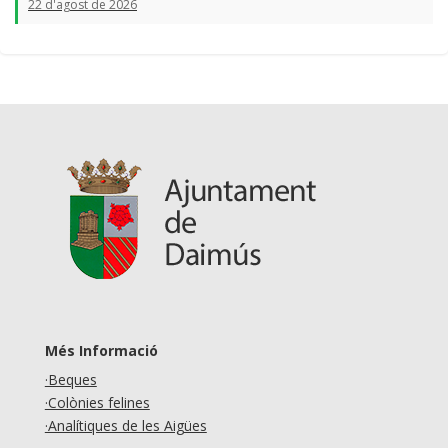
22 d'agost de 2026
Més Informació
·Beques
·Colònies felines
·Analítiques de les Aigües