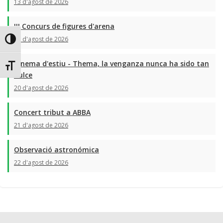
13 d'agost de 2026
III Concurs de figures d'arena
19 d'agost de 2026
Toggle High Contrast
Cinema d'estiu - Thema, la venganza nunca ha sido tan
Toggle Font size
dulce
20 d'agost de 2026
Concert tribut a ABBA
21 d'agost de 2026
Observació astronómica
22 d'agost de 2026