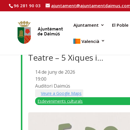
96 281 90 03
ajuntament@ajuntamentdaimus.co
Ajuntament
El Poble
Valencià
Teatre – 5 Xiques i…
14 de juny de 2026
19:00
Auditori Daimús
Veure a Google Maps
Esdeveniments culturals