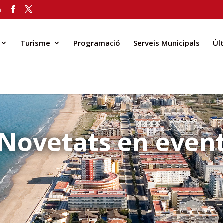
m
Turisme
Programació
Serveis Municipals
Úl
Novetats en even