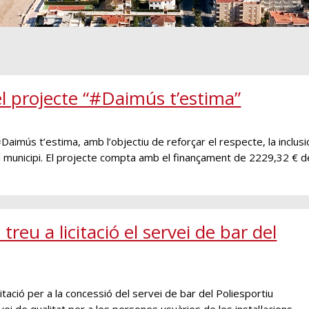
 projecte “#Daimús t’estima”
Daimús t’estima, amb l’objectiu de reforçar el respecte, la inclusi
en el municipi. El projecte compta amb el finançament de 2229,32 € d
eu a licitació el servei de bar del
itació per a la concessió del servei de bar del Poliesportiu
vei de qualitat per a les persones usuàries de les instal·lacions