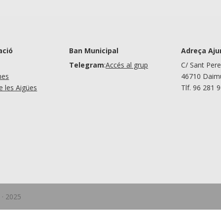
ació
Ban Municipal
Adreça Aj
Telegram
:
Accés al grup
C/ Sant Pere
nes
46710 Daimú
de les Aigües
Tlf. 96 281 
 · 2025