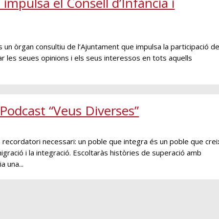
mpulsa el Consell d’Infància i
és un òrgan consultiu de l’Ajuntament que impulsa la participació d
sar les seues opinions i els seus interessos en tots aquells
l Podcast “Veus Diverses”
recordatori necessari: un poble que integra és un poble que crei
migració i la integració. Escoltaràs històries de superació amb
a una...