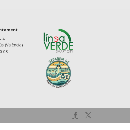
untament
, 2
s (València)
90 03