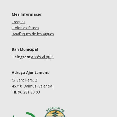
Més Informació
·Beques
·Colònies felines
·Analítiques de les Aigües
Ban Municipal
Telegram
:
Accés al grup
Adreça Ajuntament
C/ Sant Pere, 2
46710 Daimús (València)
Tlf. 96 281 90 03