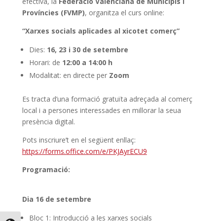
efectiva, la
Federació Valenciana de Municipis i
Províncies (FVMP)
, organitza el curs online:
“Xarxes socials aplicades al xicotet comerç”
Dies:
16, 23 i 30 de setembre
Horari: de
12:00 a 14:00 h
Modalitat: en directe per
Zoom
Es tracta d’una formació gratuïta adreçada al comerç
local i a persones interessades en millorar la seua
presència digital.
Pots inscriure’t en el següent enllaç:
https://forms.office.com/e/PKJAyrECU9
Programació:
Dia 16 de setembre
Bloc 1: Introducció a les xarxes socials